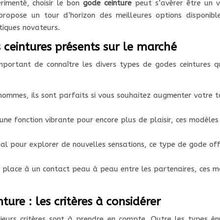
imenté, choisir le bon
gode ceinture
peut s’avérer être un v
 propose un tour d’horizon des meilleures options disponibl
otiques novateurs.
s ceintures présents sur le marché
mportant de connaître les divers types de godes ceintures qu
hommes, ils sont parfaits si vous souhaitez augmenter votre tai
 une fonction vibrante pour encore plus de plaisir, ces modèle
al pour explorer de nouvelles sensations, ce type de gode offr
nt place à un contact peau à peau entre les partenaires, ces 
ture : les critères à considérer
usieurs critères sont à prendre en compte. Outre les types é