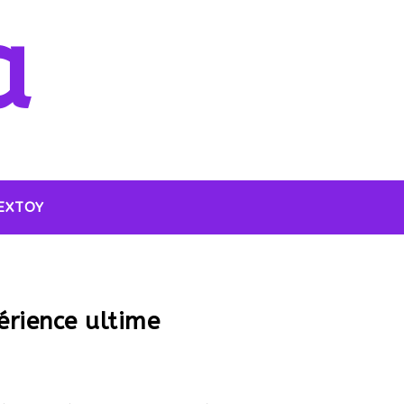
a
EXTOY
érience ultime